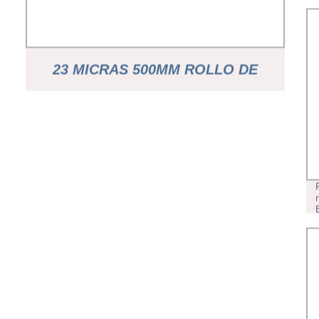
23 MICRAS 500MM ROLLO DE
CARTÓN DE IMPRESIÓN
ENVOLVEDORA DE FILME WRAP
PELÍCULA DE STRECH PELÍCULA
DE ESTIRAMIENTO RETRÁCTIL -
COMPRAR IMPRESIÓN DE