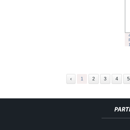
PELÍCULA DE ESTIRAMIENTO,
ENVOLVEDORA ESTIRAMIENTO DE
FILME, WRAP ST
‹
1
2
3
4
5
PART