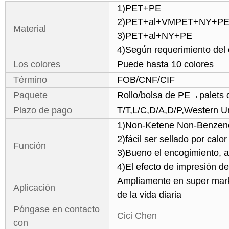
1)PET+PE
2)PET+al+VMPET+NY+P
Material
3)PET+al+NY+PE
4)Según requerimiento del c
Los colores
Puede hasta 10 colores
Término
FOB/CNF/CIF
Paquete
Rollo/bolsa de PE→palets 
Plazo de pago
T/T,L/C,D/A,D/P,Western Un
1)Non-Ketene Non-Benzene, 
2)fácil ser sellado por calor
Función
3)Bueno el encogimiento, al
4)El efecto de impresión de
Ampliamente en super marke
Aplicación
de la vida diaria
Póngase en contacto
Cici Chen
con