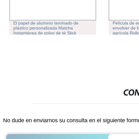
El papel de aluminio laminado de
Película de e
plástico personalizada Matcha
envolver de 
Instantánea de polvo de té Stick
agrícola Roll
Wrapper rollos de película de envasado
automático de la bolsita
CON
No dude en enviarnos su consulta en el siguiente form