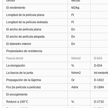
Grosor
Micras
El rendimiento
M2/kg.
Longitud de la película plana
Ft
Longitud de la película doblada
Ft
El ancho de película plana
En
El ancho de película plegada
En
El diámetro interior
En
Propiedades de resistencia
Fuerza tensil
N/mm2
D-833
La elongación
%
D-834
La fuerza de la junta
N/mm2
Int.metanf
Propagación de la lágrima
Gr
D-1922
Fco.(la película a película)
Admi
D-1894
El encogimiento
Reducir a 100°C
%
D-2732