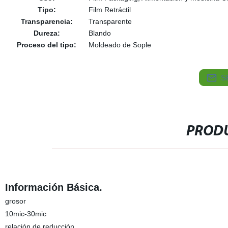
Tipo:
Film Retráctil
Transparencia:
Transparente
Dureza:
Blando
Proceso del tipo:
Moldeado de Sople
S
PRODU
Información Básica.
grosor
10mic-30mic
relación de reducción