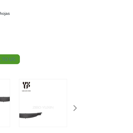
hojas
 TO US