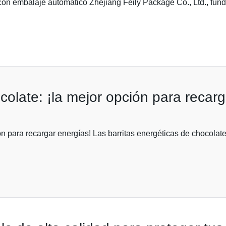
s con embalaje automático Zhejiang Feily Package Co., Ltd., f
colate: ¡la mejor opción para recarg
ón para recargar energías! Las barritas energéticas de chocola